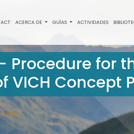
TACT
ACERCA DE
GUÍAS
ACTIVIDADES
BIBLIOT
- Procedure for t
of VICH Concept 
ne 2014)