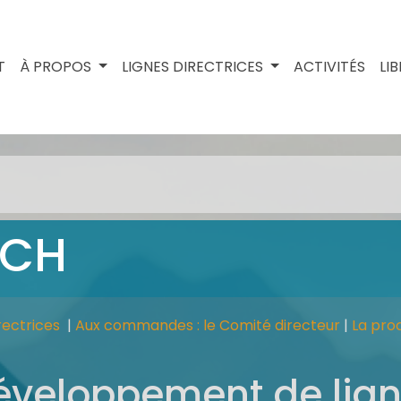
T
À PROPOS
LIGNES DIRECTRICES
ACTIVITÉS
LI
ICH
rectrices
|
Aux commandes : le Comité directeur
|
La pro
éveloppement de lign