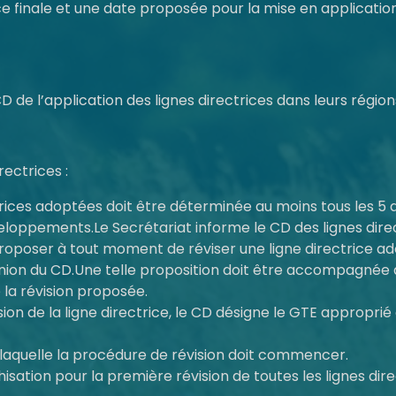
rice finale et une date proposée pour la mise en applicatio
 l’application des lignes directrices dans leurs région
rectrices :
ctrices adoptées doit être déterminée au moins tous les 5 
ppements.Le Secrétariat informe le CD des lignes directr
poser à tout moment de réviser une ligne directrice ad
union du CD.Une telle proposition doit être accompagnée
e la révision proposée.
ision de la ligne directrice, le CD désigne le GTE approp
laquelle la procédure de révision doit commencer.
sation pour la première révision de toutes les lignes dire