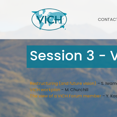
CONTAC
Session 3 -
Restructuring (and future vision)
– S. Iwam
VICH workplan
– M. Churchill
The view of a VICH Forum member
– Y. Ko