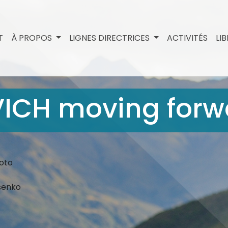
T
À PROPOS
LIGNES DIRECTRICES
ACTIVITÉS
LI
 VICH moving for
oto
senko