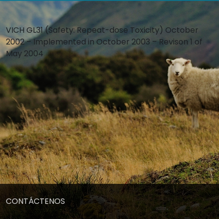
VICH GL31 (Safety: Repeat-dose Toxicity) October
2002 – Implemented in October 2003 – Revison 1 of
May 2004
CONTÁCTENOS