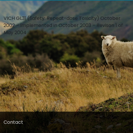
VICH GL31 (Safety: Repeat-dose Toxicity) October
2002 – Implemented in October 2003 – Revison 1 of
May 2004
Contact